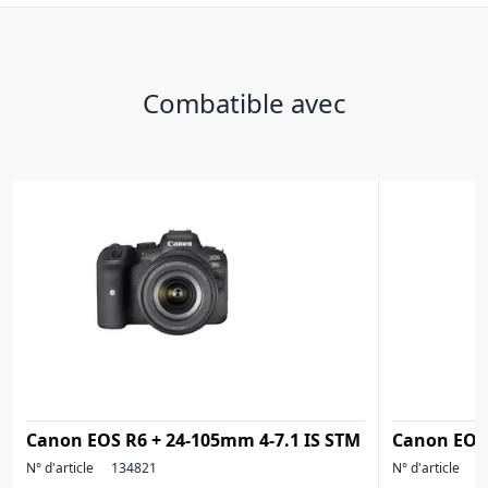
Combatible avec
Canon EOS R6 + 24-105mm 4-7.1 IS STM
Canon EOS
N° d'article
134821
N° d'article
1