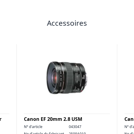
Accessoires
r
Canon EF 20mm 2.8 USM
Can
N° d'article
043047
N° d'a
No d'article du fabricant
2509A010
No d'