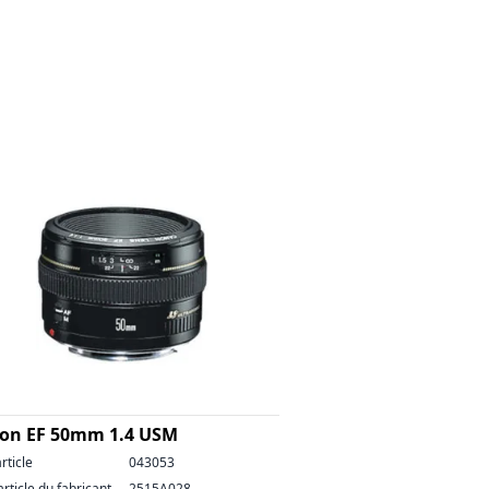
on EF 50mm 1.4 USM
rticle
043053
article du fabricant
2515A028