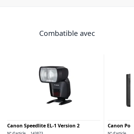
Combatible avec
Canon Speedlite EL-1 Version 2
Canon Pow
N° d'article
143873
N° d'article
1