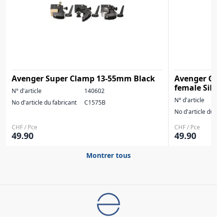
Avenger Super Clamp 13-55mm Black
Avenger G
female Sil
N° d'article
140602
N° d'article
No d'article du fabricant
C1575B
No d'article du 
CHF / Pce
CHF / Pce
49.90
49.90
Montrer tous