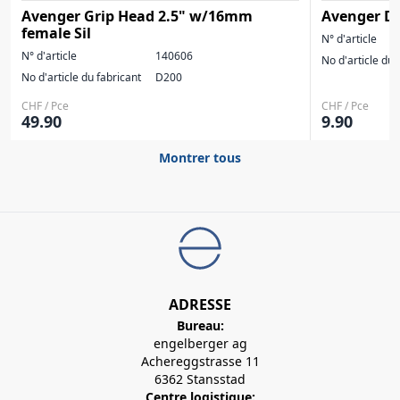
Avenger Grip Head 2.5" w/16mm
Avenger Do
female Sil
N° d'article
N° d'article
140606
No d'article du 
No d'article du fabricant
D200
CHF / Pce
CHF / Pce
49.90
9.90
Montrer tous
ADRESSE
Bureau:
engelberger ag
Achereggstrasse 11
6362 Stansstad
Centre logistique: