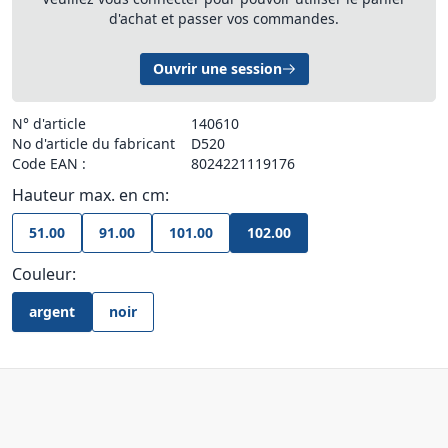
d'achat et passer vos commandes.
Ouvrir une session
N° d'article
140610
No d'article du fabricant
D520
Code EAN :
8024221119176
Hauteur max. en cm:
51.00
91.00
101.00
102.00
Couleur:
argent
noir