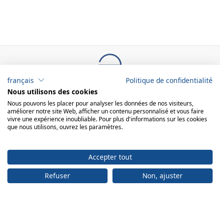
français
Politique de confidentialité
Nous utilisons des cookies
ADRESSE
Nous pouvons les placer pour analyser les données de nos visiteurs,
Bureau:
améliorer notre site Web, afficher un contenu personnalisé et vous faire
engelberger ag
vivre une expérience inoubliable. Pour plus d'informations sur les cookies
que nous utilisons, ouvrez les paramètres.
Achereggstrasse 11
6362 Stansstad
Centre logistique:
engelberger ag Faden 2 6374 Buochs
Accepter tout
Refuser
Non, ajuster
+41 41 619 70 70
info@engelberger.ch