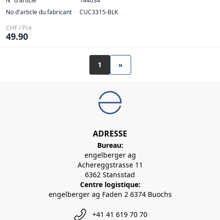
N° d'article
144034
No d'article du fabricant
CUC3315-BLK
CHF / Pce
49.90
1
»
ADRESSE
Bureau:
engelberger ag
Achereggstrasse 11
6362 Stansstad
Centre logistique:
engelberger ag Faden 2 6374 Buochs
+41 41 619 70 70