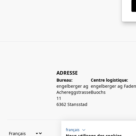
ADRESSE
Bureau:
Centre logistique:
engelberger ag
engelberger ag Faden
Achereggstrasse
Buochs
11
6362 Stansstad
français
Nous utilisons des cookies