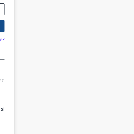
e?
ez
si