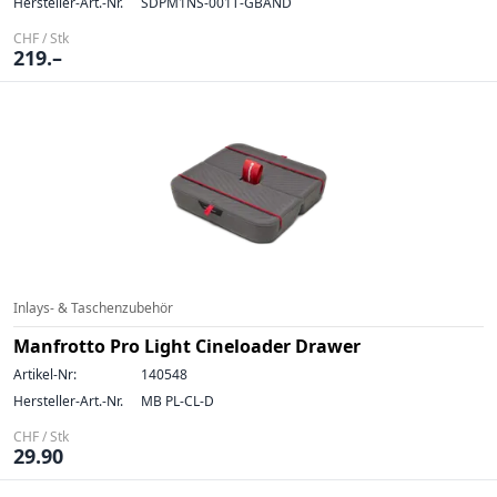
Hersteller-Art.-Nr.
SDPM1NS-001T-GBAND
CHF / Stk
219.–
Inlays- & Taschenzubehör
Manfrotto Pro Light Cineloader Drawer
Artikel-Nr:
140548
Hersteller-Art.-Nr.
MB PL-CL-D
CHF / Stk
29.90