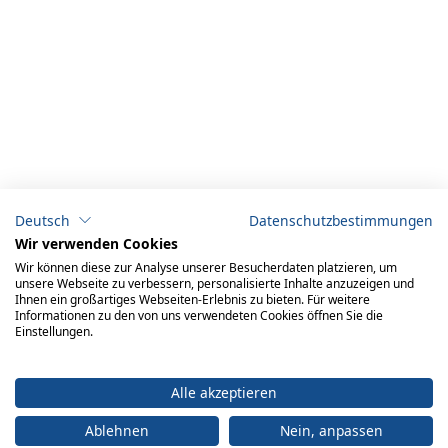
Deutsch
Datenschutzbestimmungen
Wir verwenden Cookies
Wir können diese zur Analyse unserer Besucherdaten platzieren, um
unsere Webseite zu verbessern, personalisierte Inhalte anzuzeigen und
Ihnen ein großartiges Webseiten-Erlebnis zu bieten. Für weitere
Informationen zu den von uns verwendeten Cookies öffnen Sie die
ADRESSE
Einstellungen.
Büro:
engelberger ag
Achereggstrasse 11
Alle akzeptieren
6362 Stansstad
Ablehnen
Nein, anpassen
Logistikzentrum: