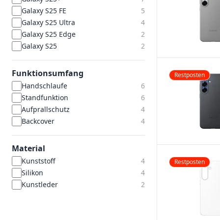
Galaxy S25 FE
5
Galaxy S25 Ultra
4
Galaxy S25 Edge
2
Galaxy S25
2
Funktionsumfang
Restposten
Handschlaufe
6
Standfunktion
6
Aufprallschutz
4
Backcover
4
Material
Kunststoff
4
Restposten
Silikon
4
Kunstleder
2