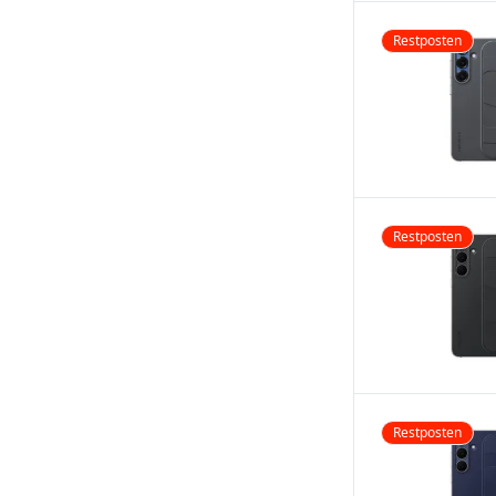
Restposten
Restposten
Restposten