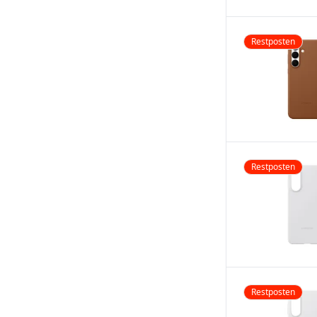
Restposten
Restposten
Restposten