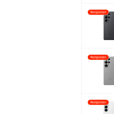
Restposten
Restposten
Restposten