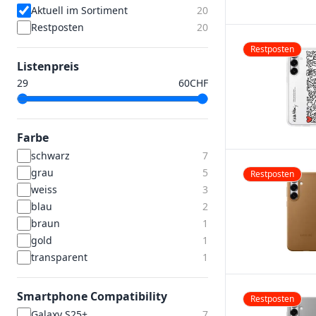
Aktuell im Sortiment
20
Restposten
20
Restposten
Listenpreis
CHF
Farbe
schwarz
7
grau
5
Restposten
weiss
3
blau
2
braun
1
gold
1
transparent
1
Smartphone Compatibility
Restposten
Galaxy S25+
7